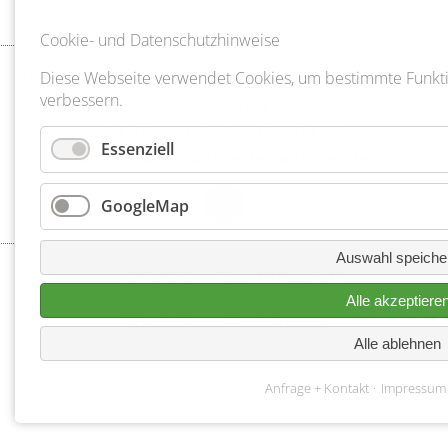
Cookie- und Datenschutzhinweise
HAIDL-MADL FERIEN & WOHNEN, Marchhäuser 2, 94145
Diese Webseite verwendet Cookies, um bestimmte Funkt
verbessern.
Bischofsreut
Tel.: 08550.1744, Fax: 08550.1745,
Essenziell
info@haidl-madl-ferienwohnen.de
GoogleMap
Auswahl speiche
DATENSCHUTZ
IMPRESSUM
Alle akzeptiere
Privatsphaere-Einstellungen
Alle ablehnen
Anfrage + Kontakt
Impressum